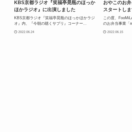
KBS京都ラジオ『笑福亭晃瓶のほっか
おやこのお弁当
ほかラジオ』に出演しました
スタートしま
KBS京都ラジオ『笑福亭晃瓶のほっかほかラジ
この度、FooM
オ』内、『今朝の聴くサプリ』コーナー...
のお弁当事業「mar
2022.06.24
2022.06.15