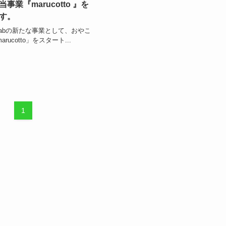
事業『marucotto 』を
す。
iLabの新たな事業として、おやこ
ucotto」をスタート...
1